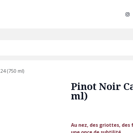
eil
Le Domaine
Nos vins
Notre vignoble
Évén
24 (750 ml)
Pinot Noir C
ml)
Au nez, des griottes, des f
une once de subtilité.