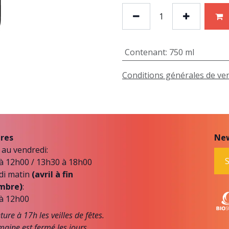
Contenant
:
750 ml
Conditions générales de ve
res
New
 au vendredi:
S
à 12h00 / 13h30 à 18h00
di matin
(avril à fin
mbre)
:
à 12h00
ure à 17h les veilles de fêtes.
aine est fermé les jours