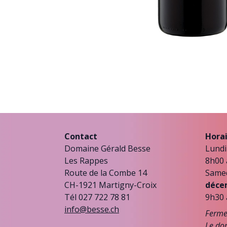
Contact
Horai
Domaine Gérald Besse
Lundi
Les Rappes
8h00 
Route de la Combe 14
Same
CH-1921 Martigny-Croix
déce
Tél 027 722 78 81
9h30 
info@besse.ch
Fermet
Le dom