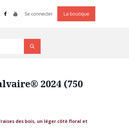
ements
Contact
Se connecter
La boutique
alvaire® 2024 (750
raises des bois, un léger côté floral et