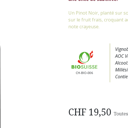
Un Pinot Noir, planté sur so
sur le fruit frais, croquan
note crayeuse.
Vignob
AOC V
Alcool
Millés
CH-BIO-006
Contie
CHF
19,50
Toutes