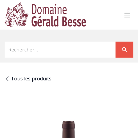
Se rendre au contenu
Tous les produits