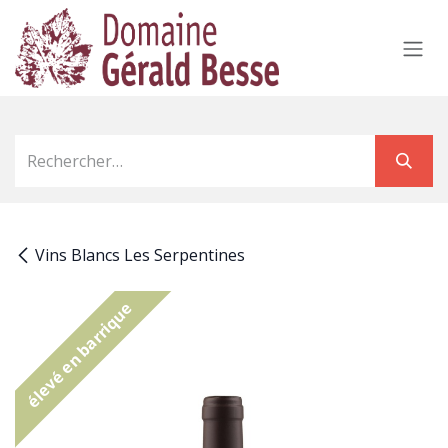
Se rendre au contenu
Vins Blancs Les Serpentines
élevé en barrique