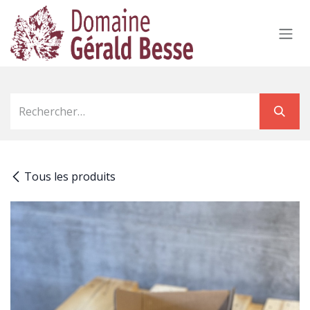
Se rendre au contenu
Tous les produits